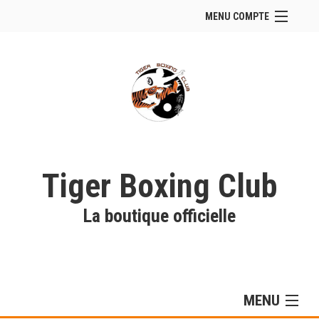
MENU COMPTE
Accueil
Site Web du club
Facebook
Se connecter
Panier (
vide
)
Tiger Boxing Club
La boutique officielle
MENU