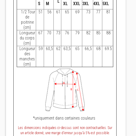
L
S
M
XL
XXL
3XL
4XL
5XL
1/2 Tour
51
56
61
65
69
73
77
81
de
poitrine
(cm)
Longueur
67
70
73
76
79
82
85
88
du corps
(cm)
Longueur
59
60,5
62
63,5
65
66,5
68
69.5
des
manches
(cm)
*uniquement dans certaines couleurs
Les dimensions indiquées ci-dessus sont non contractuelles. Sur
un article donné, une marge d'erreur jusqu'à 5% est possible.