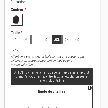
Production).
Couleur
*
Taille
*
S
M
L
XL
2XL
3XL
4XL
5XL
Attention à bien choisir la taille car nous ne pouvons pas
échanger un article comportant un logo ou une
personnalisation
ATTENTION, les vêtements de cette marque taillent plutôt
grand. Si vous hésitez entre deux tailles, choisissez la
taille la plus PETITE.
Guide des tailles