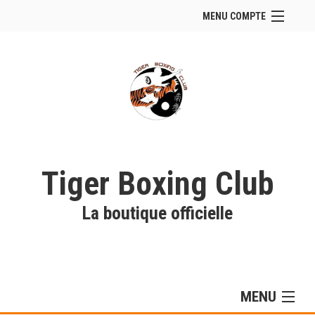
MENU COMPTE
Accueil
Site Web du club
Facebook
Se connecter
Panier (
vide
)
Tiger Boxing Club
La boutique officielle
MENU