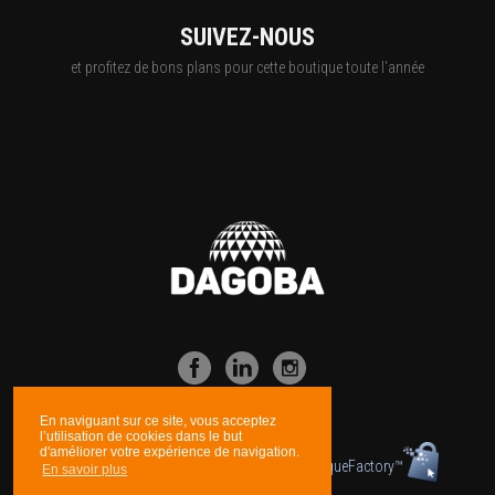
SUIVEZ-NOUS
et profitez de bons plans pour cette boutique toute l'année
En naviguant sur ce site, vous acceptez
l’utilisation de cookies dans le but
d'améliorer votre expérience de navigation.
Boutique propulsée par la technologie
BoutiqueFactory™
En savoir plus